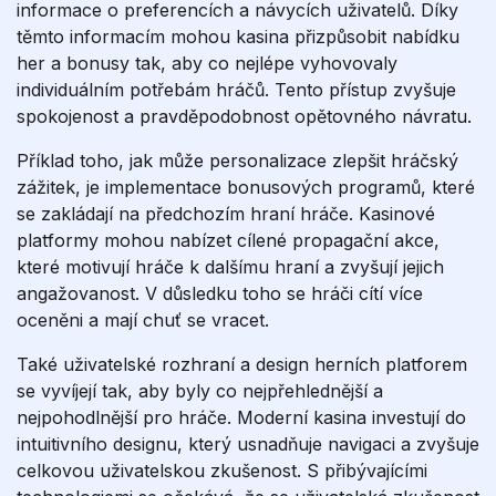
informace o preferencích a návycích uživatelů. Díky
těmto informacím mohou kasina přizpůsobit nabídku
her a bonusy tak, aby co nejlépe vyhovovaly
individuálním potřebám hráčů. Tento přístup zvyšuje
spokojenost a pravděpodobnost opětovného návratu.
Příklad toho, jak může personalizace zlepšit hráčský
zážitek, je implementace bonusových programů, které
se zakládají na předchozím hraní hráče. Kasinové
platformy mohou nabízet cílené propagační akce,
které motivují hráče k dalšímu hraní a zvyšují jejich
angažovanost. V důsledku toho se hráči cítí více
oceněni a mají chuť se vracet.
Také uživatelské rozhraní a design herních platforem
se vyvíjejí tak, aby byly co nejpřehlednější a
nejpohodlnější pro hráče. Moderní kasina investují do
intuitivního designu, který usnadňuje navigaci a zvyšuje
celkovou uživatelskou zkušenost. S přibývajícími