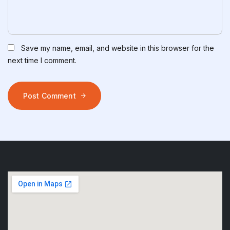
Save my name, email, and website in this browser for the
next time I comment.
Post Comment
I
K
n
e
f
e
o
p
r
I