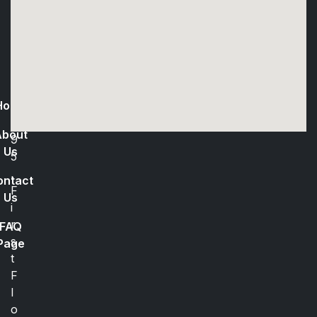
m
n
a
T
t
o
i
u
o
c
n
h
Home
4
7
About
9
Us
5
,
ontact
F
Us
i
r
FAQ
s
Page
t
F
l
o