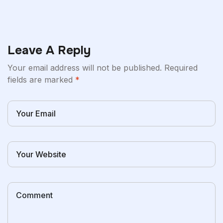
Odpovědností
Leave A Reply
Your email address will not be published.
Required
fields are marked
*