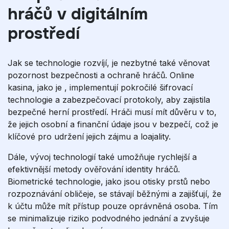
hráčů v digitálním
prostředí
Jak se technologie rozvíjí, je nezbytné také věnovat
pozornost bezpečnosti a ochraně hráčů. Online
kasina, jako je , implementují pokročilé šifrovací
technologie a zabezpečovací protokoly, aby zajistila
bezpečné herní prostředí. Hráči musí mít důvěru v to,
že jejich osobní a finanční údaje jsou v bezpečí, což je
klíčové pro udržení jejich zájmu a loajality.
Dále, vývoj technologií také umožňuje rychlejší a
efektivnější metody ověřování identity hráčů.
Biometrické technologie, jako jsou otisky prstů nebo
rozpoznávání obličeje, se stávají běžnými a zajišťují, že
k účtu může mít přístup pouze oprávněná osoba. Tím
se minimalizuje riziko podvodného jednání a zvyšuje