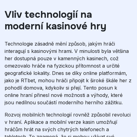
Vliv technologií na
moderní kasinové hry
Technologie zásadně mění způsob, jakým hráči
interagují s kasinovými hrami. V minulosti byla většina
her dostupná pouze v kamenných kasinech, což
omezovalo hráče na fyzickou přítomnost a určité
geografické lokality. Dnes se díky online platformám,
jako je RTbet, mohou hráči připojit k široké škále her z
pohodlí domova, kdykoliv si přejí. Tento posun k
online hraní přinesl nové možnosti a výhody, které
jsou nedílnou součástí moderního herního zážitku.
Rozvoj mobilních technologií rovněž způsobil revoluci
v hraní. Aplikace a mobilní verze kasin umožňují
hráčům hrát na svých chytrých telefonech a
tabletech. To znamená, že si mohou užívat své