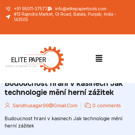
+91 95011-37577
info@elitepapertools.com
#13 Rajindra Market, Gt Road, Batala, Punjab, India -
143505
Home
public
Budoucnost hraní v kasinech Jak
technologie mění herní zážitek
Budoucnost hraní v kasinech Jak
technologie mění herní zážitek
Sandhusagar99@gmail.com
0 comments
Budoucnost hraní v kasinech Jak technologie mění
herní zážitek