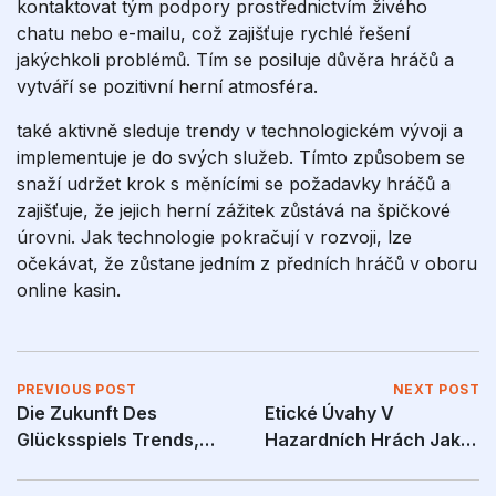
kontaktovat tým podpory prostřednictvím živého
chatu nebo e-mailu, což zajišťuje rychlé řešení
jakýchkoli problémů. Tím se posiluje důvěra hráčů a
vytváří se pozitivní herní atmosféra.
také aktivně sleduje trendy v technologickém vývoji a
implementuje je do svých služeb. Tímto způsobem se
snaží udržet krok s měnícími se požadavky hráčů a
zajišťuje, že jejich herní zážitek zůstává na špičkové
úrovni. Jak technologie pokračují v rozvoji, lze
očekávat, že zůstane jedním z předních hráčů v oboru
online kasin.
PREVIOUS POST
NEXT POST
Die Zukunft Des
Etické Úvahy V
Glücksspiels Trends,
Hazardních Hrách Jak
Die Man Kennen Sollte
Udržet Rovnováhu Mezi
Zábavou A