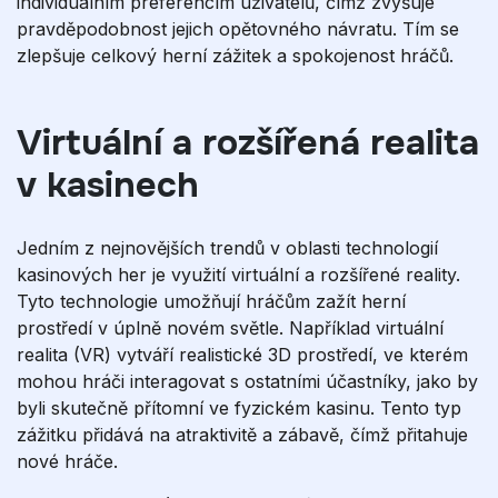
individuálním preferencím uživatelů, čímž zvyšuje
pravděpodobnost jejich opětovného návratu. Tím se
zlepšuje celkový herní zážitek a spokojenost hráčů.
Virtuální a rozšířená realita
v kasinech
Jedním z nejnovějších trendů v oblasti technologií
kasinových her je využití virtuální a rozšířené reality.
Tyto technologie umožňují hráčům zažít herní
prostředí v úplně novém světle. Například virtuální
realita (VR) vytváří realistické 3D prostředí, ve kterém
mohou hráči interagovat s ostatními účastníky, jako by
byli skutečně přítomní ve fyzickém kasinu. Tento typ
zážitku přidává na atraktivitě a zábavě, čímž přitahuje
nové hráče.