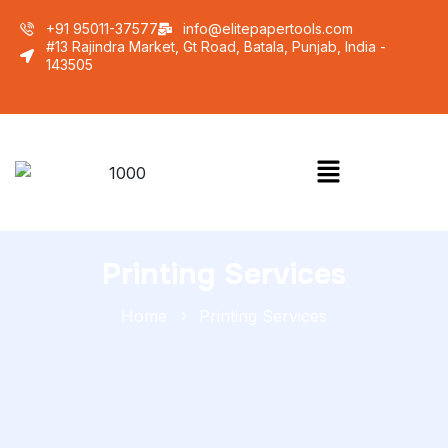
+91 95011-37577
info@elitepapertools.com
#13 Rajindra Market, Gt Road, Batala, Punjab, India -
143505
Printing Services
Home
Printing Services