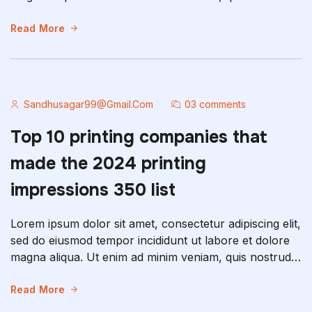
exercitation ullamco laboris nisi ut aliquip ex ea
commodo consequat. Duis aute irure dolor in
Read More
reprehenderit in voluptate velit esse cillum dolore eu
fugiat nulla pariatur. Excepteur sint occaecat […]
Sandhusagar99@gmail.com
03 comments
Top 10 printing companies that
made the 2024 printing
impressions 350 list
Lorem ipsum dolor sit amet, consectetur adipiscing elit,
sed do eiusmod tempor incididunt ut labore et dolore
magna aliqua. Ut enim ad minim veniam, quis nostrud
exercitation ullamco laboris nisi ut aliquip ex ea
commodo consequat. Duis aute irure dolor in
Read More
reprehenderit in voluptate velit esse cillum dolore eu