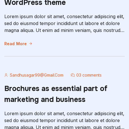
WordPress theme
Lorem ipsum dolor sit amet, consectetur adipiscing elit,
sed do eiusmod tempor incididunt ut labore et dolore
magna aliqua. Ut enim ad minim veniam, quis nostrud
exercitation ullamco laboris nisi ut aliquip ex ea
commodo consequat. Duis aute irure dolor in
Read More
reprehenderit in voluptate velit esse cillum dolore eu
fugiat nulla pariatur. Excepteur sint occaecat […]
Sandhusagar99@gmail.com
03 comments
Brochures as essential part of
marketing and business
Lorem ipsum dolor sit amet, consectetur adipiscing elit,
sed do eiusmod tempor incididunt ut labore et dolore
magna aliqua. Ut enim ad minim veniam, quis nostrud