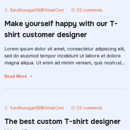
Sandhusagar99@gmail.com
03 comments
Make yourself happy with our T-
shirt customer designer
Lorem ipsum dolor sit amet, consectetur adipiscing elit,
sed do eiusmod tempor incididunt ut labore et dolore
magna aliqua. Ut enim ad minim veniam, quis nostrud
exercitation ullamco laboris nisi ut aliquip ex ea
commodo consequat. Duis aute irure dolor in
Read More
reprehenderit in voluptate velit esse cillum dolore eu
fugiat nulla pariatur. Excepteur sint occaecat […]
Sandhusagar99@gmail.com
03 comments
The best custom T-shirt designer