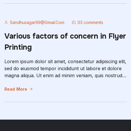
fugiat nulla pariatur. Excepteur sint occaecat […]
Sandhusagar99@gmail.com
03 comments
Various factors of concern in Flyer
Printing
Lorem ipsum dolor sit amet, consectetur adipiscing elit,
sed do eiusmod tempor incididunt ut labore et dolore
magna aliqua. Ut enim ad minim veniam, quis nostrud
exercitation ullamco laboris nisi ut aliquip ex ea
commodo consequat. Duis aute irure dolor in
Read More
reprehenderit in voluptate velit esse cillum dolore eu
fugiat nulla pariatur. Excepteur sint occaecat […]