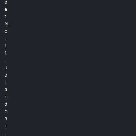
e
e
t
N
o
.
1
1
,
J
a
l
a
n
d
h
a
r
,