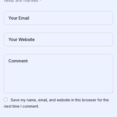
fields are marked
*
Save my name, email, and website in this browser for the
next time I comment.