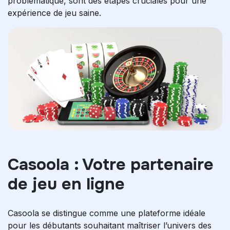
problématique, sont des étapes cruciales pour une
expérience de jeu saine.
Casoola : Votre partenaire
de jeu en ligne
Casoola se distingue comme une plateforme idéale
pour les débutants souhaitant maîtriser l’univers des