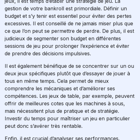
jeux, il est temps d’établir une stratégie de jeu. La
gestion de votre bankroll est primordiale. Définir un
budget et s’y tenir est essentiel pour éviter des pertes
excessives. Il est conseillé de ne jamais miser plus que
ce que l’on peut se permettre de perdre. De plus, il est
judicieux de segmenter son budget en différentes
sessions de jeu pour prolonger l’expérience et éviter
de prendre des décisions impulsives.
Il est également bénéfique de se concentrer sur un ou
deux jeux spécifiques plutôt que d’essayer de jouer à
tous en même temps. Cela permet de mieux
comprendre les mécaniques et d’améliorer ses
compétences. Les jeux de table, par exemple, peuvent
offrir de meilleures cotes que les machines à sous,
mais nécessitent plus de pratique et de stratégie.
Investir du temps pour maîtriser un jeu en particulier
peut donc s’avérer très rentable.
Enfin, il est crucial d’analyser ses performances.